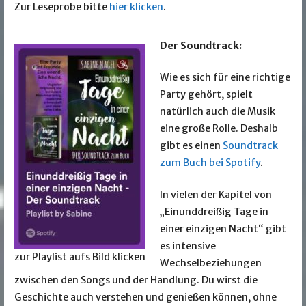
Zur Leseprobe bitte
hier klicken
.
Der Soundtrack:
Wie es sich für eine richtige
Party gehört, spielt
natürlich auch die Musik
eine große Rolle. Deshalb
gibt es einen
Soundtrack
zum Buch bei Spotify
.
In vielen der Kapitel von
„Einunddreißig Tage in
einer einzigen Nacht“ gibt
es intensive
zur Playlist aufs Bild klicken
Wechselbeziehungen
zwischen den Songs und der Handlung. Du wirst die
Geschichte auch verstehen und genießen können, ohne