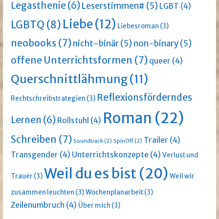
Legasthenie
(6)
Leserstimmen#
(5)
LGBT
(4)
Liebe
(12)
LGBTQ
(8)
Liebesroman
(3)
neobooks
(7)
nicht-binär
(5)
non-binary
(5)
offene Unterrichtsformen
(7)
queer
(4)
Querschnittlähmung
(11)
Reflexionsförderndes
Rechtschreibstrategien
(3)
Roman
(22)
Lernen
(6)
Rollstuhl
(4)
Schreiben
(7)
Trailer
(4)
Soundtrack
(2)
SpinOff
(2)
Transgender
(4)
Unterrichtskonzepte
(4)
Verlust und
Weil du es bist
(20)
Trauer
(3)
Weil wir
zusammen leuchten
(3)
Wochenplanarbeit
(3)
Zeilenumbruch
(4)
Über mich
(3)