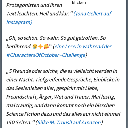
klicken
Protagonisten und ihren
Text leuchten. Hell und klar.“
(Jona Gellert auf
Instagram)
„Oh, so schön. So wahr. So gut getroffen. So
berührend.
“
(
eine Leserin während der
#CharactersOfOctober-Challenge
)
„5 Freunde oder solche, die es vielleicht werden in
einer Nacht. Tiefgreifende Gespräche, Einblicke in
das Seelenleben aller, gespickt mit Liebe,
Freundschaft, Ärger, Wut und Trauer. Mal lustig,
mal traurig, und dann kommt noch ein bisschen
Science Fiction dazu und das alles auf nicht einmal
150 Seiten.“ (
Silke M. Trousil auf Amazon
)