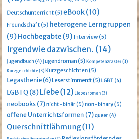
eBook
(10)
Deutschunterricht
(5)
heterogene Lerngruppen
Freundschaft
(5)
(9)
Hochbegabte
(9)
Interview
(5)
Irgendwie dazwischen.
(14)
Jugendroman
(5)
Jugendbuch
(4)
Kompetenzraster
(3)
Kurzgeschichten
(5)
Kurzgeschichte
(3)
Legasthenie
(6)
Leserstimmen#
(5)
LGBT
(4)
Liebe
(12)
LGBTQ
(8)
Liebesroman
(3)
neobooks
(7)
nicht-binär
(5)
non-binary
(5)
offene Unterrichtsformen
(7)
queer
(4)
Querschnittlähmung
(11)
Reflexionsförderndes