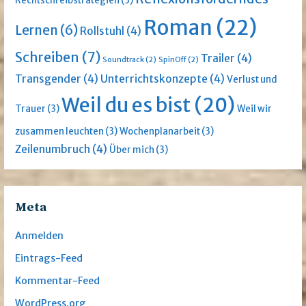
Rechtschreibstrategien
(3)
Roman
(22)
Lernen
(6)
Rollstuhl
(4)
Schreiben
(7)
Trailer
(4)
Soundtrack
(2)
SpinOff
(2)
Transgender
(4)
Unterrichtskonzepte
(4)
Verlust und
Weil du es bist
(20)
Trauer
(3)
Weil wir
zusammen leuchten
(3)
Wochenplanarbeit
(3)
Zeilenumbruch
(4)
Über mich
(3)
Meta
Anmelden
Eintrags-Feed
Kommentar-Feed
WordPress.org