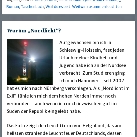
Roman
,
Taschenbuch
,
Weil du es bist
,
Weil wir zusammen leuchten
Warum „Nordlicht“?
Aufgewachsen bin ich in
Schleswig-Holstein, fast jeden
Urlaub meiner Kindheit und
Jugend habe ich an der Nordsee
verbracht. Zum Studieren ging
ich nach Hannover – seit 2007
hat es mich nach Nürnberg verschlagen. Als „Nordlicht im
Exil“ fühle ich mich dem hohen Norden immer noch
verbunden – auch wenn ich mich inzwischen gut im
Süden der Republik eingelebt habe.
Das Foto zeigt den Leuchtturm von Helgoland, das am
hellsten strahlende Leuchtfeuer Deutschlands, dessen