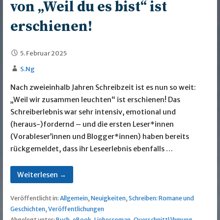
von „Weil du es bist“ ist
erschienen!
5. Februar 2025
S.Ng
Nach zweieinhalb Jahren Schreibzeit ist es nun so weit:
„Weil wir zusammen leuchten“ ist erschienen! Das
Schreiberlebnis war sehr intensiv, emotional und
(heraus-)fordernd – und die ersten Leser*innen
(Vorableser’innen und Blogger*innen) haben bereits
rückgemeldet, dass ihr Leseerlebnis ebenfalls …
Weiterlesen →
Veröffentlicht in:
Allgemein
,
Neuigkeiten
,
Schreiben: Romane und
Geschichten
,
Veröffentlichungen
Abgelegt unter:
Buch
,
eBook
,
Liebesroman
,
Querschnittlähmung
,