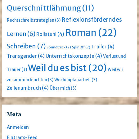
Querschnittlähmung
(11)
Reflexionsförderndes
Rechtschreibstrategien
(3)
Roman
(22)
Lernen
(6)
Rollstuhl
(4)
Schreiben
(7)
Trailer
(4)
Soundtrack
(2)
SpinOff
(2)
Transgender
(4)
Unterrichtskonzepte
(4)
Verlust und
Weil du es bist
(20)
Trauer
(3)
Weil wir
zusammen leuchten
(3)
Wochenplanarbeit
(3)
Zeilenumbruch
(4)
Über mich
(3)
Meta
Anmelden
Eintrags-Feed