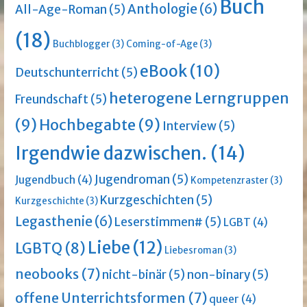
Buch
Anthologie
(6)
All-Age-Roman
(5)
(18)
Buchblogger
(3)
Coming-of-Age
(3)
eBook
(10)
Deutschunterricht
(5)
heterogene Lerngruppen
Freundschaft
(5)
(9)
Hochbegabte
(9)
Interview
(5)
Irgendwie dazwischen.
(14)
Jugendroman
(5)
Jugendbuch
(4)
Kompetenzraster
(3)
Kurzgeschichten
(5)
Kurzgeschichte
(3)
Legasthenie
(6)
Leserstimmen#
(5)
LGBT
(4)
Liebe
(12)
LGBTQ
(8)
Liebesroman
(3)
neobooks
(7)
nicht-binär
(5)
non-binary
(5)
offene Unterrichtsformen
(7)
queer
(4)