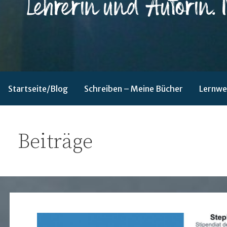
Lehrerin und Autorin. Nordlicht.
Sabine Nagel
Startseite/Blog
Schreiben – Meine Bücher
Lernwe
Beiträge