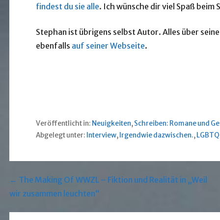
findest du sie alle
. Ich wünsche dir viel Spaß beim
Stephan ist übrigens selbst Autor. Alles über sei
ebenfalls
auf seiner Webseite
.
Veröffentlicht in:
Neuigkeiten
,
Schreiben: Romane und Ge
Abgelegt unter:
Interview
,
Irgendwie dazwischen.
,
LGBTQ
Beitragsnavigation
← The Making Of WWZL – Fiktion und Realität in „Weil
wir zusammen leuchten“