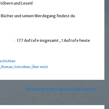
 Stöbern und Lesen!
ne Bücher und seinen Werdegang findest du
177 Aufrufe insgesamt
, 1 Aufrufe heute
schichten
,
Roman
,
Schreiben
,
Über mich
Nürnbergs erste regionale Buchmesse … →