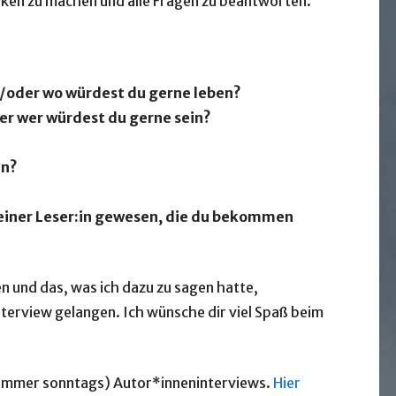
anken zu machen und alle Fragen zu beantworten.
/oder wo würdest du gerne leben?
der wer würdest du gerne sein?
en?
einer Leser:in gewesen, die du bekommen
n und das, was ich dazu zu sagen hatte,
terview gelangen. Ich wünsche dir viel Spaß beim
 (immer sonntags) Autor*inneninterviews.
Hier