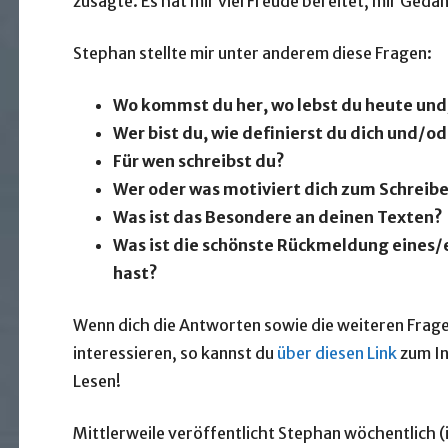
zusagte. Es hat mir viel Freude bereitet, mir Ged
Stephan stellte mir unter anderem diese Fragen:
Wo kommst du her, wo lebst du heute und
Wer bist du, wie definierst du dich und/o
Für wen schreibst du?
Wer oder was motiviert dich zum Schreib
Was ist das Besondere an deinen Texten?
Was ist die schönste Rückmeldung eines/
hast?
Wenn dich die Antworten sowie die weiteren Frage
interessieren, so kannst du
über diesen Link
zum In
Lesen!
Mittlerweile veröffentlicht Stephan wöchentlich