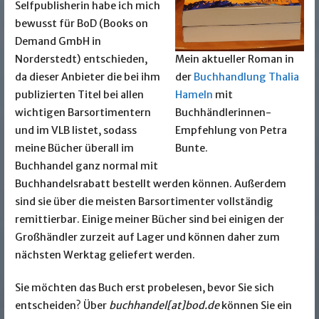
Selfpublisherin habe ich mich
bewusst für BoD (Books on
Demand GmbH in
Norderstedt) entschieden,
Mein aktueller Roman in
da dieser Anbieter die bei ihm
der
Buchhandlung Thalia
publizierten Titel bei allen
Hameln
mit
wichtigen Barsortimentern
Buchhändlerinnen-
und im VLB listet, sodass
Empfehlung von Petra
meine Bücher überall im
Bunte.
Buchhandel ganz normal mit
Buchhandelsrabatt bestellt werden können. Außerdem
sind sie über die meisten Barsortimenter vollständig
remittierbar. Einige meiner Bücher sind bei einigen der
Großhändler zurzeit auf Lager und können daher zum
nächsten Werktag geliefert werden.
Sie möchten das Buch erst probelesen, bevor Sie sich
entscheiden? Über
buchhandel[at]bod.de
können Sie ein