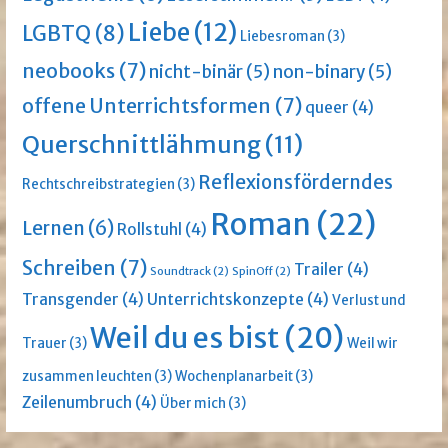
Liebe
(12)
LGBTQ
(8)
Liebesroman
(3)
neobooks
(7)
nicht-binär
(5)
non-binary
(5)
offene Unterrichtsformen
(7)
queer
(4)
Querschnittlähmung
(11)
Reflexionsförderndes
Rechtschreibstrategien
(3)
Roman
(22)
Lernen
(6)
Rollstuhl
(4)
Schreiben
(7)
Trailer
(4)
Soundtrack
(2)
SpinOff
(2)
Transgender
(4)
Unterrichtskonzepte
(4)
Verlust und
Weil du es bist
(20)
Trauer
(3)
Weil wir
zusammen leuchten
(3)
Wochenplanarbeit
(3)
Zeilenumbruch
(4)
Über mich
(3)