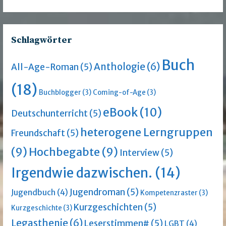
Schlagwörter
Buch
Anthologie
(6)
All-Age-Roman
(5)
(18)
Buchblogger
(3)
Coming-of-Age
(3)
eBook
(10)
Deutschunterricht
(5)
heterogene Lerngruppen
Freundschaft
(5)
(9)
Hochbegabte
(9)
Interview
(5)
Irgendwie dazwischen.
(14)
Jugendroman
(5)
Jugendbuch
(4)
Kompetenzraster
(3)
Kurzgeschichten
(5)
Kurzgeschichte
(3)
Legasthenie
(6)
Leserstimmen#
(5)
LGBT
(4)