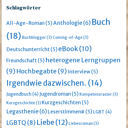
Schlagwörter
Buch
Anthologie
(6)
All-Age-Roman
(5)
(18)
Buchblogger
(3)
Coming-of-Age
(3)
eBook
(10)
Deutschunterricht
(5)
heterogene Lerngruppen
Freundschaft
(5)
(9)
Hochbegabte
(9)
Interview
(5)
Irgendwie dazwischen.
(14)
Jugendroman
(5)
Jugendbuch
(4)
Kompetenzraster
(3)
Kurzgeschichten
(5)
Kurzgeschichte
(3)
Legasthenie
(6)
Leserstimmen#
(5)
LGBT
(4)
Liebe
(12)
LGBTQ
(8)
Liebesroman
(3)