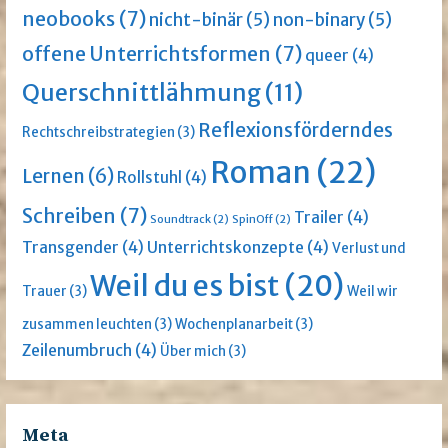
neobooks
(7)
nicht-binär
(5)
non-binary
(5)
offene Unterrichtsformen
(7)
queer
(4)
Querschnittlähmung
(11)
Reflexionsförderndes
Rechtschreibstrategien
(3)
Roman
(22)
Lernen
(6)
Rollstuhl
(4)
Schreiben
(7)
Trailer
(4)
Soundtrack
(2)
SpinOff
(2)
Transgender
(4)
Unterrichtskonzepte
(4)
Verlust und
Weil du es bist
(20)
Trauer
(3)
Weil wir
zusammen leuchten
(3)
Wochenplanarbeit
(3)
Zeilenumbruch
(4)
Über mich
(3)
Meta