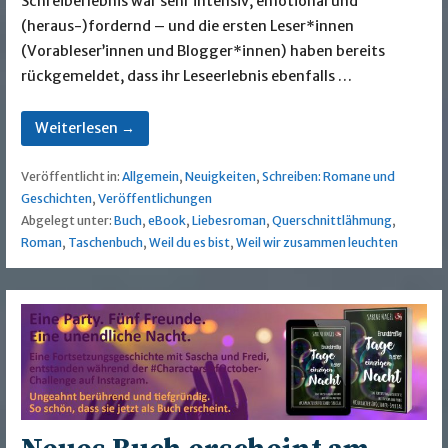
Schreiberlebnis war sehr intensiv, emotional und
(heraus-)fordernd – und die ersten Leser*innen
(Vorableser’innen und Blogger*innen) haben bereits
rückgemeldet, dass ihr Leseerlebnis ebenfalls …
Weiterlesen →
Veröffentlicht in:
Allgemein
,
Neuigkeiten
,
Schreiben: Romane und
Geschichten
,
Veröffentlichungen
Abgelegt unter:
Buch
,
eBook
,
Liebesroman
,
Querschnittlähmung
,
Roman
,
Taschenbuch
,
Weil du es bist
,
Weil wir zusammen leuchten