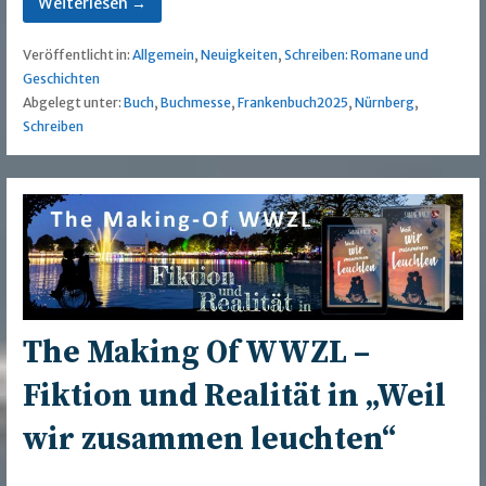
Weiterlesen →
Veröffentlicht in:
Allgemein
,
Neuigkeiten
,
Schreiben: Romane und
Geschichten
Abgelegt unter:
Buch
,
Buchmesse
,
Frankenbuch2025
,
Nürnberg
,
Schreiben
The Making Of WWZL –
Fiktion und Realität in „Weil
wir zusammen leuchten“