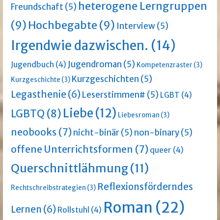
heterogene Lerngruppen
Freundschaft
(5)
(9)
Hochbegabte
(9)
Interview
(5)
Irgendwie dazwischen.
(14)
Jugendroman
(5)
Jugendbuch
(4)
Kompetenzraster
(3)
Kurzgeschichten
(5)
Kurzgeschichte
(3)
Legasthenie
(6)
Leserstimmen#
(5)
LGBT
(4)
Liebe
(12)
LGBTQ
(8)
Liebesroman
(3)
neobooks
(7)
nicht-binär
(5)
non-binary
(5)
offene Unterrichtsformen
(7)
queer
(4)
Querschnittlähmung
(11)
Reflexionsförderndes
Rechtschreibstrategien
(3)
Roman
(22)
Lernen
(6)
Rollstuhl
(4)