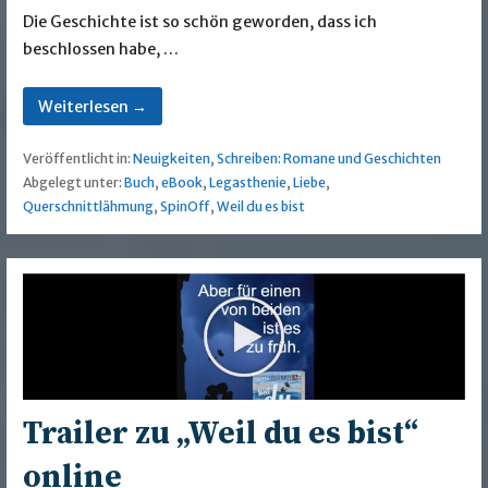
Die Geschichte ist so schön geworden, dass ich
beschlossen habe, …
Weiterlesen →
Veröffentlicht in:
Neuigkeiten
,
Schreiben: Romane und Geschichten
Abgelegt unter:
Buch
,
eBook
,
Legasthenie
,
Liebe
,
Querschnittlähmung
,
SpinOff
,
Weil du es bist
Trailer zu „Weil du es bist“
online