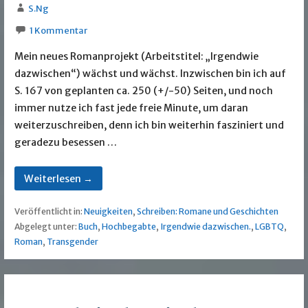
S.Ng
1 Kommentar
Mein neues Romanprojekt (Arbeitstitel: „Irgendwie
dazwischen“) wächst und wächst. Inzwischen bin ich auf
S. 167 von geplanten ca. 250 (+/-50) Seiten, und noch
immer nutze ich fast jede freie Minute, um daran
weiterzuschreiben, denn ich bin weiterhin fasziniert und
geradezu besessen …
Weiterlesen →
Veröffentlicht in:
Neuigkeiten
,
Schreiben: Romane und Geschichten
Abgelegt unter:
Buch
,
Hochbegabte
,
Irgendwie dazwischen.
,
LGBTQ
,
Roman
,
Transgender