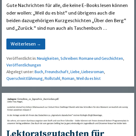
Gute Nachrichten für alle, die keine E-Books lesen können
oder wollen: „Weil du es bist“ und übrigens auch die
beiden dazugehörigen Kurzgeschichten „Über den Berg“
und „Zurück.“ sind nun auch als Taschenbuch …
Weiterlesen →
Veröffentlicht in:
Neuigkeiten
,
Schreiben: Romane und Geschichten
,
Veröffentlichungen
Abgelegt unter:
Buch
,
Freundschaft
,
Liebe
,
Liebesroman
,
Querschnittlähmung
,
Rollstuhl
,
Roman
,
Weil du es bist
Lektoratsgutachten für