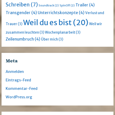
Schreiben
(7)
Trailer
(4)
Soundtrack
(2)
SpinOff
(2)
Transgender
(4)
Unterrichtskonzepte
(4)
Verlust und
Weil du es bist
(20)
Trauer
(3)
Weil wir
zusammen leuchten
(3)
Wochenplanarbeit
(3)
Zeilenumbruch
(4)
Über mich
(3)
Meta
Anmelden
Eintrags-Feed
Kommentar-Feed
WordPress.org