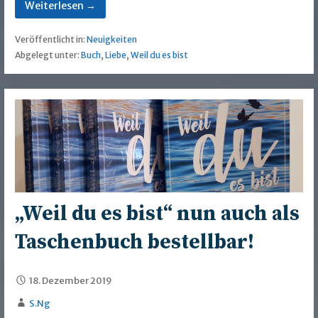
Weiterlesen →
Veröffentlicht in:
Neuigkeiten
Abgelegt unter:
Buch
,
Liebe
,
Weil du es bist
„Weil du es bist“ nun auch als
Taschenbuch bestellbar!
18. Dezember 2019
S.Ng