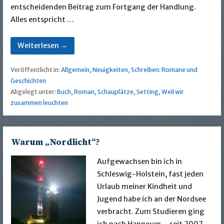
entscheidenden Beitrag zum Fortgang der Handlung.
Alles entspricht …
Weiterlesen →
Veröffentlicht in:
Allgemein
,
Neuigkeiten
,
Schreiben: Romane und
Geschichten
Abgelegt unter:
Buch
,
Roman
,
Schauplätze
,
Setting
,
Weil wir
zusammen leuchten
Warum „Nordlicht“?
Aufgewachsen bin ich in
Schleswig-Holstein, fast jeden
Urlaub meiner Kindheit und
Jugend habe ich an der Nordsee
verbracht. Zum Studieren ging