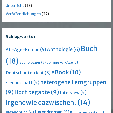
Unterricht
(18)
Veröffentlichungen
(27)
Schlagwörter
Buch
Anthologie
(6)
All-Age-Roman
(5)
(18)
Buchblogger
(3)
Coming-of-Age
(3)
eBook
(10)
Deutschunterricht
(5)
heterogene Lerngruppen
Freundschaft
(5)
(9)
Hochbegabte
(9)
Interview
(5)
Irgendwie dazwischen.
(14)
Jugendroman
(5)
Jugendbuch
(4)
Kompetenzraster
(3)