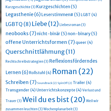
Kurzgeschichten
(5)
Kurzgeschichte
(3)
Legasthenie
(6)
Leserstimmen#
(5)
LGBT
(4)
Liebe
(12)
LGBTQ
(8)
Liebesroman
(3)
neobooks
(7)
nicht-binär
(5)
non-binary
(5)
offene Unterrichtsformen
(7)
queer
(4)
Querschnittlähmung
(11)
Reflexionsförderndes
Rechtschreibstrategien
(3)
Roman
(22)
Lernen
(6)
Rollstuhl
(4)
Schreiben
(7)
Trailer
(4)
Soundtrack
(2)
SpinOff
(2)
Transgender
(4)
Unterrichtskonzepte
(4)
Verlust und
Weil du es bist
(20)
Trauer
(3)
Weil wir
zusammen leuchten
(3)
Wochenplanarbeit
(3)