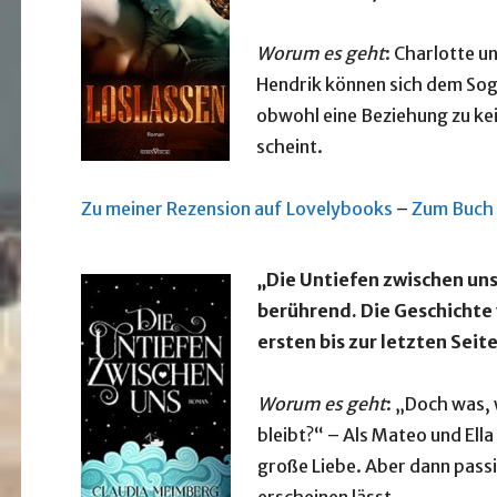
Worum es geht
: Charlotte u
Hendrik können sich dem Sog,
obwohl eine Beziehung zu ke
scheint.
Zu meiner Rezension auf Lovelybooks
–
Zum Buch
„Die Untiefen zwischen un
berührend. Die Geschichte 
ersten bis zur letzten Seite
Worum es geht
: „Doch was, 
bleibt?“ – Als Mateo und Ella 
große Liebe. Aber dann pass
erscheinen lässt …