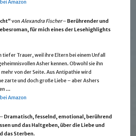
 bei Amazon
acht“
von
Alexandra Fischer
–
Berührender und
ebesroman, für mich eines der Lesehighlights
n tiefer Trauer, weil ihre Eltern bei einem Unfall
geheimnisvollen Asher kennen. Obwohl sie ihn
t mehr von der Seite. Aus Antipathie wird
ne zarte und doch große Liebe – aber Ashers
ren …
 bei Amazon
–
Dramatisch, fesselnd, emotional, berührend
ssen und das Haltgeben, über die Liebe und
d das Sterben
.