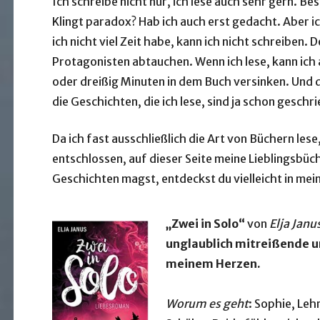
Ich schreibe nicht nur, ich lese auch sehr gern. Be
Klingt paradox? Hab ich auch erst gedacht. Aber ic
ich nicht viel Zeit habe, kann ich nicht schreiben.
Protagonisten abtauchen. Wenn ich lese, kann ich a
oder dreißig Minuten in dem Buch versinken. Und
die Geschichten, die ich lese, sind ja schon gesch
Da ich fast ausschließlich die Art von Büchern lese
entschlossen, auf dieser Seite meine Lieblingsbü
Geschichten magst, entdeckst du vielleicht in mein
„Zwei in Solo“
von
Elja Janu
unglaublich mitreißende un
meinem Herzen.
Worum es geht
: Sophie, Lehr