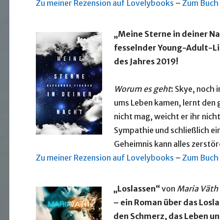
Zu meiner Rezension auf Lovelybooks
–
Zum Buch
„Meine Sterne in deiner N
fesselnder Young-Adult-Li
des Jahres 2019!
Worum es geht
: Skye, noch i
ums Leben kamen, lernt den 
nicht mag, weicht er ihr nich
Sympathie und schließlich ei
Geheimnis kann alles zerstö
Zu meiner Rezension auf Lovelybooks
–
Zum Buch
„Loslassen“
von
Maria Väth
– ein Roman über das Losla
den Schmerz, das Leben un