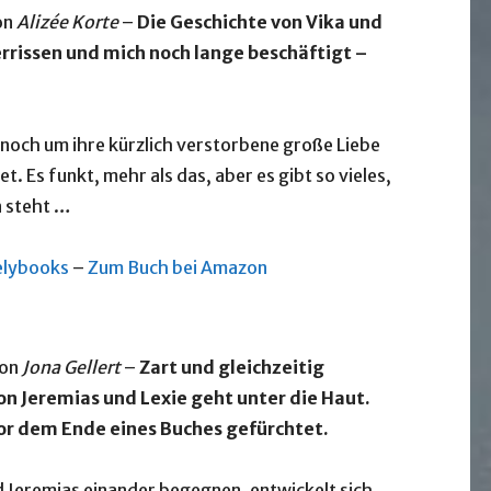
on
Alizée Korte
–
Die Geschichte von Vika und
errissen und mich noch lange beschäftigt –
t noch um ihre kürzlich verstorbene große Liebe
et. Es funkt, mehr als das, aber es gibt so vieles,
n steht …
elybooks
–
Zum Buch bei Amazon
on
Jona Gellert
–
Zart und gleichzeitig
on Jeremias und Lexie geht unter die Haut.
vor dem Ende eines Buches gefürchtet.
nd Jeremias einander begegnen, entwickelt sich