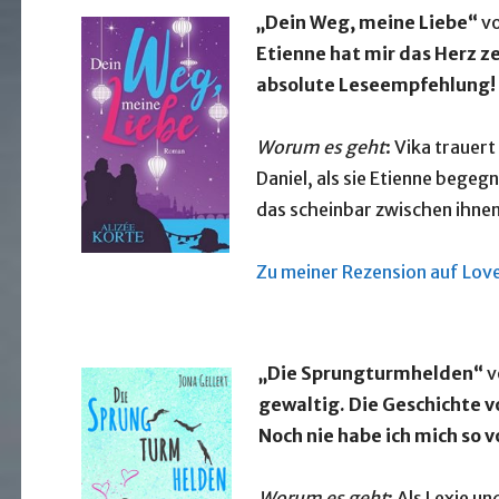
„Dein Weg, meine Liebe“
v
Etienne hat mir das Herz z
absolute Leseempfehlung!
Worum es geht
: Vika trauer
Daniel, als sie Etienne begegn
das scheinbar zwischen ihne
Zu meiner Rezension auf Lov
„Die Sprungturmhelden“
v
gewaltig. Die Geschichte v
Noch nie habe ich mich so 
Worum es geht
: Als Lexie u