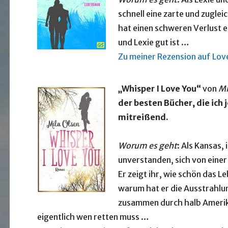
schnell eine zarte und zugle
hat einen schweren Verlust er
und Lexie gut ist …
Zu meiner Rezension auf Lo
„Whisper I Love You“
von
Mi
der besten Bücher, die ich
mitreißend.
Worum es geht
: Als Kansas,
unverstanden, sich von einer 
Er zeigt ihr, wie schön das Le
warum hat er die Ausstrahlun
zusammen durch halb Amerika 
eigentlich wen retten muss …