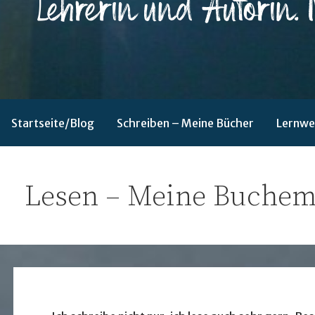
Lehrerin und Autorin. Nordlicht.
Sabine Nagel
Startseite/Blog
Schreiben – Meine Bücher
Lernwe
Lesen – Meine Buchem