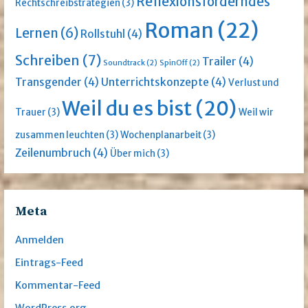
Reflexionsförderndes
Rechtschreibstrategien
(3)
Roman
(22)
Lernen
(6)
Rollstuhl
(4)
Schreiben
(7)
Trailer
(4)
Soundtrack
(2)
SpinOff
(2)
Transgender
(4)
Unterrichtskonzepte
(4)
Verlust und
Weil du es bist
(20)
Trauer
(3)
Weil wir
zusammen leuchten
(3)
Wochenplanarbeit
(3)
Zeilenumbruch
(4)
Über mich
(3)
Meta
Anmelden
Eintrags-Feed
Kommentar-Feed