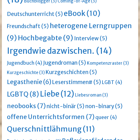
Buchblogger
(3)
Coming-of-Age
(3)
eBook
(10)
Deutschunterricht
(5)
heterogene Lerngruppen
Freundschaft
(5)
(9)
Hochbegabte
(9)
Interview
(5)
Irgendwie dazwischen.
(14)
Jugendroman
(5)
Jugendbuch
(4)
Kompetenzraster
(3)
Kurzgeschichten
(5)
Kurzgeschichte
(3)
Legasthenie
(6)
Leserstimmen#
(5)
LGBT
(4)
Liebe
(12)
LGBTQ
(8)
Liebesroman
(3)
neobooks
(7)
nicht-binär
(5)
non-binary
(5)
offene Unterrichtsformen
(7)
queer
(4)
Querschnittlähmung
(11)