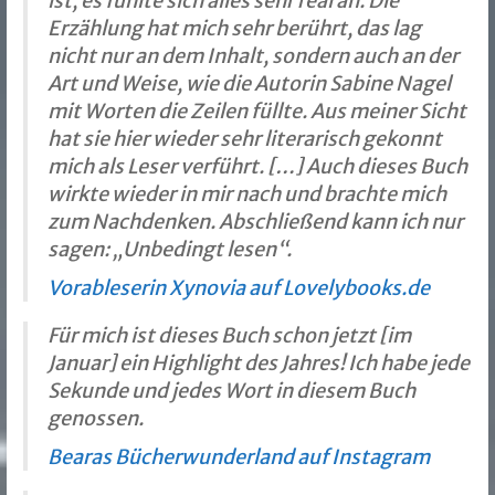
ist, es fühlte sich alles sehr real an. Die
Erzählung hat mich sehr berührt, das lag
nicht nur an dem Inhalt, sondern auch an der
Art und Weise, wie die Autorin Sabine Nagel
mit Worten die Zeilen füllte. Aus meiner Sicht
hat sie hier wieder sehr literarisch gekonnt
mich als Leser verführt. […] Auch dieses Buch
wirkte wieder in mir nach und brachte mich
zum Nachdenken. Abschließend kann ich nur
sagen: „Unbedingt lesen“.
Vorableserin Xynovia auf Lovelybooks.de
Für mich ist dieses Buch schon jetzt [im
Januar] ein Highlight des Jahres! Ich habe jede
Sekunde und jedes Wort in diesem Buch
genossen.
Bearas Bücherwunderland auf Instagram