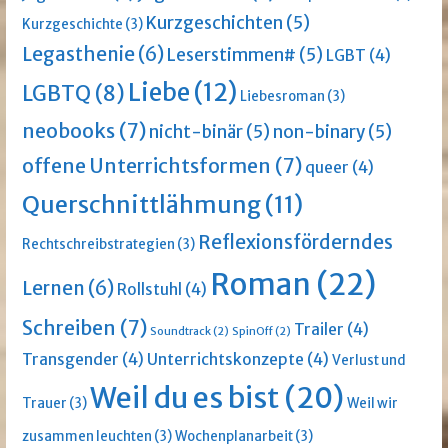
Kurzgeschichten
(5)
Kurzgeschichte
(3)
Legasthenie
(6)
Leserstimmen#
(5)
LGBT
(4)
Liebe
(12)
LGBTQ
(8)
Liebesroman
(3)
neobooks
(7)
nicht-binär
(5)
non-binary
(5)
offene Unterrichtsformen
(7)
queer
(4)
Querschnittlähmung
(11)
Reflexionsförderndes
Rechtschreibstrategien
(3)
Roman
(22)
Lernen
(6)
Rollstuhl
(4)
Schreiben
(7)
Trailer
(4)
Soundtrack
(2)
SpinOff
(2)
Transgender
(4)
Unterrichtskonzepte
(4)
Verlust und
Weil du es bist
(20)
Trauer
(3)
Weil wir
zusammen leuchten
(3)
Wochenplanarbeit
(3)