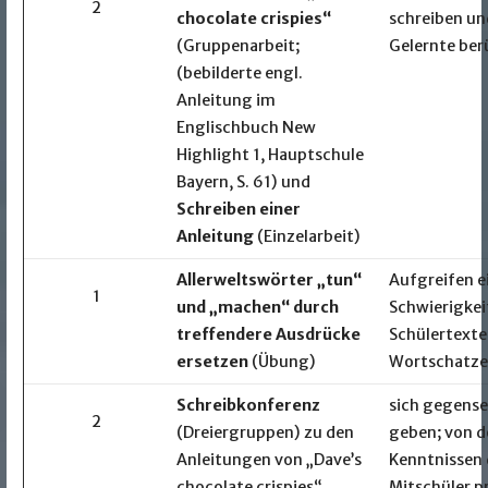
2
chocolate crispies“
schreiben und
(Gruppenarbeit;
Gelernte ber
(bebilderte engl.
Anleitung im
Englischbuch New
Highlight 1, Hauptschule
Bayern, S. 61) und
Schreiben einer
Anleitung
(Einzelarbeit)
Allerweltswörter „tun“
Aufgreifen e
1
und „machen“ durch
Schwierigkei
treffendere Ausdrücke
Schülertexte
ersetzen
(Übung)
Wortschatze
Schreibkonferenz
sich gegense
2
(Dreiergruppen)
zu den
geben; von d
Anleitungen von „Dave’s
Kenntnissen 
chocolate crispies“
Mitschüler pr