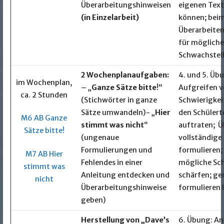
Überarbeitungshinweisen
eigenen Text
(in Einzelarbeit)
können; bei
Überarbeiten
für mögliche
Schwachstell
2 Wochenplanaufgaben:
4. und 5. Üb
im Wochenplan,
– „
Ganze Sätze bitte
!“
Aufgreifen 
ca. 2 Stunden
(Stichwörter in ganze
Schwierigkeit
Sätze umwandeln)- „
Hier
den Schülert
M6 AB Ganze
stimmt was nicht
“
auftraten; Ü
Sätze bitte!
(ungenaue
vollständige
Formulierungen und
formulieren; 
M7 AB Hier
Fehlendes in einer
mögliche Sc
stimmt was
Anleitung entdecken und
schärfen; ge
nicht
Überarbeitungshinweise
formulieren 
geben)
Herstellung von „Dave’s
6. Übung: An