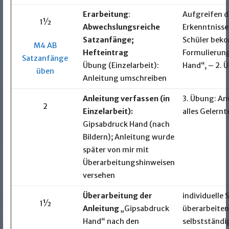
Erarbeitung
:
Aufgreifen d
1½
Abwechslungsreiche
Erkenntnisse
Satzanfänge;
Schüler be
M4 AB
Hefteintrag
Formulierung
Satzanfänge
Übung (Einzelarbeit):
Hand“, – 2. 
üben
Anleitung umschreiben
Anleitung verfassen (in
3. Übung: A
2
Einzelarbeit):
alles Gelernt
Gipsabdruck Hand (nach
Bildern); Anleitung wurde
später von mir mit
Überarbeitungshinweisen
versehen
Überarbeitung der
individuelle
1½
Anleitung
„Gipsabdruck
überarbeiten
Hand“ nach den
selbstständi