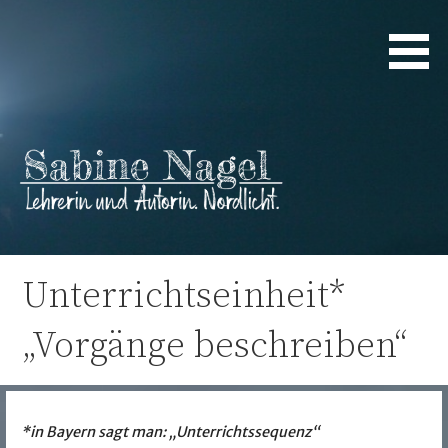
Zum
Inhalt
springen
Lehrerin und Autorin. Nordlicht.
Sabine Nagel
Unterrichtseinheit*
„Vorgänge beschreiben“
*in Bayern sagt man: „Unterrichtssequenz“