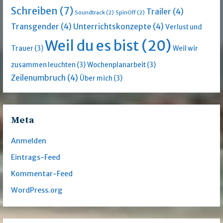
Schreiben
(7)
Trailer
(4)
Soundtrack
(2)
SpinOff
(2)
Transgender
(4)
Unterrichtskonzepte
(4)
Verlust und
Weil du es bist
(20)
Trauer
(3)
Weil wir
zusammen leuchten
(3)
Wochenplanarbeit
(3)
Zeilenumbruch
(4)
Über mich
(3)
Meta
Anmelden
Eintrags-Feed
Kommentar-Feed
WordPress.org