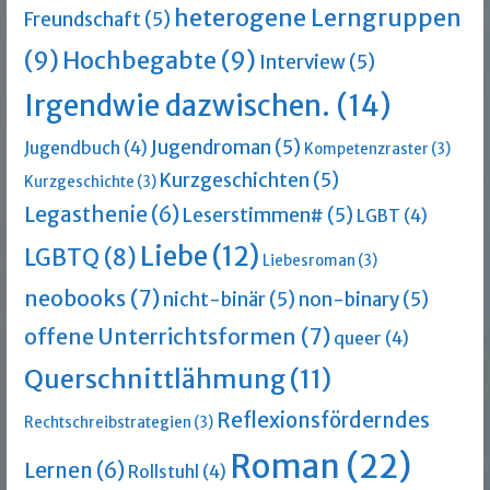
heterogene Lerngruppen
Freundschaft
(5)
(9)
Hochbegabte
(9)
Interview
(5)
Irgendwie dazwischen.
(14)
Jugendroman
(5)
Jugendbuch
(4)
Kompetenzraster
(3)
Kurzgeschichten
(5)
Kurzgeschichte
(3)
Legasthenie
(6)
Leserstimmen#
(5)
LGBT
(4)
Liebe
(12)
LGBTQ
(8)
Liebesroman
(3)
neobooks
(7)
nicht-binär
(5)
non-binary
(5)
offene Unterrichtsformen
(7)
queer
(4)
Querschnittlähmung
(11)
Reflexionsförderndes
Rechtschreibstrategien
(3)
Roman
(22)
Lernen
(6)
Rollstuhl
(4)