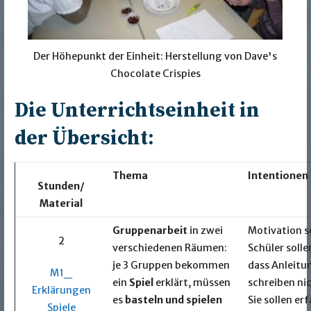
Der Höhepunkt der Einheit: Herstellung von Dave's
Chocolate Crispies
Die Unterrichtseinheit in
der Übersicht:
Thema
Intentionen
Stunden/
Material
Gruppenarbeit
in zwei
Motivation s
2
verschiedenen Räumen:
Schüler solle
je 3 Gruppen bekommen
dass Anleitu
M1_
ein
Spiel
erklärt, müssen
schreiben nich
Erklärungen
es
basteln und spielen
Sie sollen er
Spiele