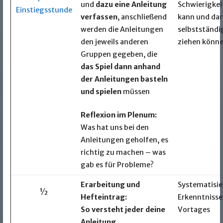
und
dazu eine Anleitung
Schwierigkei
Einstiegsstunde
verfassen
, anschließend
kann und dar
werden die Anleitungen
selbstständi
den jeweils anderen
ziehen könne
Gruppen gegeben, die
das Spiel dann anhand
der Anleitungen basteln
und spielen
müssen
Reflexion im Plenum:
Was hat uns bei den
Anleitungen geholfen, es
richtig zu machen – was
gab es für Probleme?
Erarbeitung und
Systematisie
½
Hefteintrag:
Erkenntnisse
So versteht jeder deine
Vortages
Anleitung