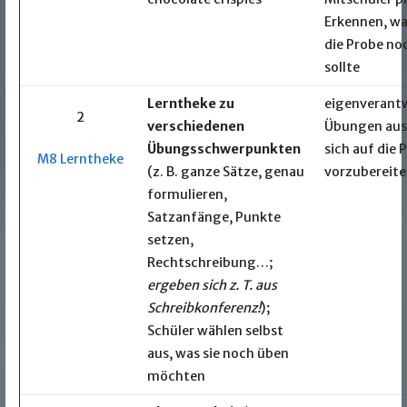
Erkennen, wa
die Probe no
sollte
Lerntheke zu
eigenverantw
2
verschiedenen
Übungen aus
Übungsschwerpunkten
sich auf die 
M8 Lerntheke
(z. B. ganze Sätze, genau
vorzubereit
formulieren,
Satzanfänge, Punkte
setzen,
Rechtschreibung…;
ergeben sich z. T. aus
Schreibkonferenz!
);
Schüler wählen selbst
aus, was sie noch üben
möchten