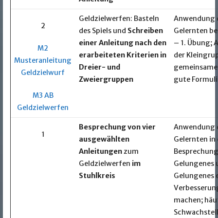
Geldzielwerfen: Basteln
Anwendung 
2
des Spiels und
Schreiben
Gelernten be
einer Anleitung nach den
– 1. Übung; 
M2
erarbeiteten Kriterien in
der Kleingru
Musteranleitung
Dreier- und
gemeinsame
Geldzielwurf
Zweiergruppen
gute Formul
M3 AB
Geldzielwerfen
Besprechung von vier
Anwendung 
1
ausgewählten
Gelernten in 
Anleitungen
zum
Besprechung
Geldzielwerfen
im
Gelungenes 
Stuhlkreis
Gelungenes 
Verbesserun
machen; häu
Schwachstel