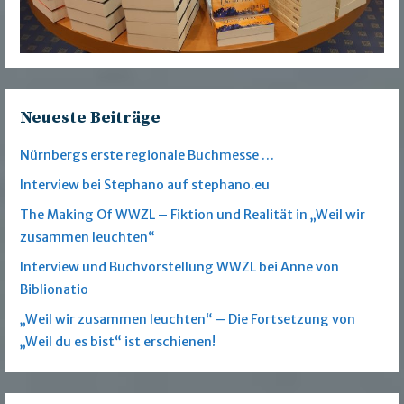
Neueste Beiträge
Nürnbergs erste regionale Buchmesse …
Interview bei Stephano auf stephano.eu
The Making Of WWZL – Fiktion und Realität in „Weil wir
zusammen leuchten“
Interview und Buchvorstellung WWZL bei Anne von
Biblionatio
„Weil wir zusammen leuchten“ – Die Fortsetzung von
„Weil du es bist“ ist erschienen!