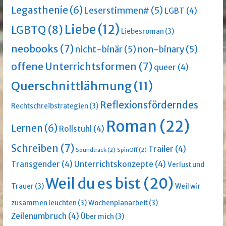
Legasthenie
(6)
Leserstimmen#
(5)
LGBT
(4)
Liebe
(12)
LGBTQ
(8)
Liebesroman
(3)
neobooks
(7)
nicht-binär
(5)
non-binary
(5)
offene Unterrichtsformen
(7)
queer
(4)
Querschnittlähmung
(11)
Reflexionsförderndes
Rechtschreibstrategien
(3)
Roman
(22)
Lernen
(6)
Rollstuhl
(4)
Schreiben
(7)
Trailer
(4)
Soundtrack
(2)
SpinOff
(2)
Transgender
(4)
Unterrichtskonzepte
(4)
Verlust und
Weil du es bist
(20)
Trauer
(3)
Weil wir
zusammen leuchten
(3)
Wochenplanarbeit
(3)
Zeilenumbruch
(4)
Über mich
(3)