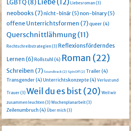
Liebe
(12)
LGBTQ
(8)
Liebesroman
(3)
neobooks
(7)
nicht-binär
(5)
non-binary
(5)
offene Unterrichtsformen
(7)
queer
(4)
Querschnittlähmung
(11)
Reflexionsförderndes
Rechtschreibstrategien
(3)
Roman
(22)
Lernen
(6)
Rollstuhl
(4)
Schreiben
(7)
Trailer
(4)
Soundtrack
(2)
SpinOff
(2)
Transgender
(4)
Unterrichtskonzepte
(4)
Verlust und
Weil du es bist
(20)
Trauer
(3)
Weil wir
zusammen leuchten
(3)
Wochenplanarbeit
(3)
Zeilenumbruch
(4)
Über mich
(3)