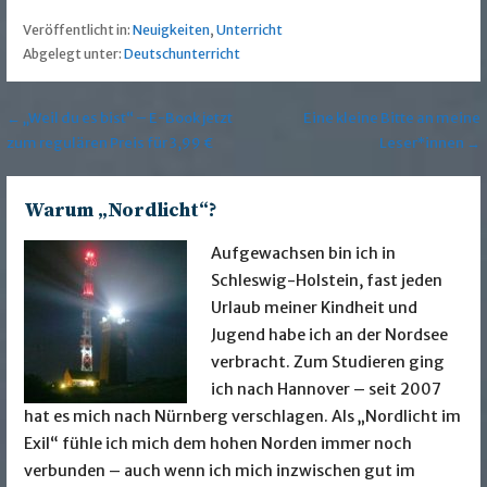
Veröffentlicht in:
Neuigkeiten
,
Unterricht
Abgelegt unter:
Deutschunterricht
Beitragsnavigation
← „Weil du es bist“ – E-Book jetzt
Eine kleine Bitte an meine
zum regulären Preis für 3,99 €
Leser*innen →
Warum „Nordlicht“?
Aufgewachsen bin ich in
Schleswig-Holstein, fast jeden
Urlaub meiner Kindheit und
Jugend habe ich an der Nordsee
verbracht. Zum Studieren ging
ich nach Hannover – seit 2007
hat es mich nach Nürnberg verschlagen. Als „Nordlicht im
Exil“ fühle ich mich dem hohen Norden immer noch
verbunden – auch wenn ich mich inzwischen gut im