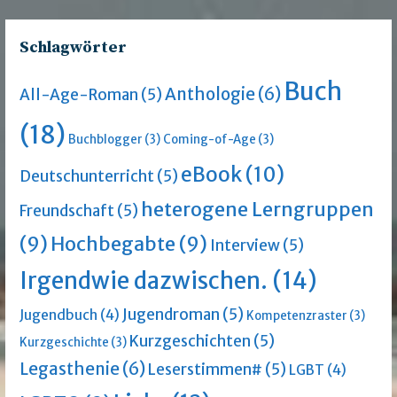
Schlagwörter
Buch
Anthologie
(6)
All-Age-Roman
(5)
(18)
Buchblogger
(3)
Coming-of-Age
(3)
eBook
(10)
Deutschunterricht
(5)
heterogene Lerngruppen
Freundschaft
(5)
(9)
Hochbegabte
(9)
Interview
(5)
Irgendwie dazwischen.
(14)
Jugendroman
(5)
Jugendbuch
(4)
Kompetenzraster
(3)
Kurzgeschichten
(5)
Kurzgeschichte
(3)
Legasthenie
(6)
Leserstimmen#
(5)
LGBT
(4)