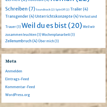
Schreiben
(7)
Trailer
(4)
Soundtrack
(2)
SpinOff
(2)
Transgender
(4)
Unterrichtskonzepte
(4)
Verlust und
Weil du es bist
(20)
Trauer
(3)
Weil wir
zusammen leuchten
(3)
Wochenplanarbeit
(3)
Zeilenumbruch
(4)
Über mich
(3)
Meta
Anmelden
Eintrags-Feed
Kommentar-Feed
WordPress.org