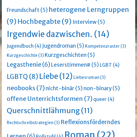
heterogene Lerngruppen
Freundschaft
(5)
(9)
Hochbegabte
(9)
Interview
(5)
Irgendwie dazwischen.
(14)
Jugendroman
(5)
Jugendbuch
(4)
Kompetenzraster
(3)
Kurzgeschichten
(5)
Kurzgeschichte
(3)
Legasthenie
(6)
Leserstimmen#
(5)
LGBT
(4)
Liebe
(12)
LGBTQ
(8)
Liebesroman
(3)
neobooks
(7)
nicht-binär
(5)
non-binary
(5)
offene Unterrichtsformen
(7)
queer
(4)
Querschnittlähmung
(11)
Reflexionsförderndes
Rechtschreibstrategien
(3)
Roman
(22)
Lernen
(6)
Rollstuhl
(4)