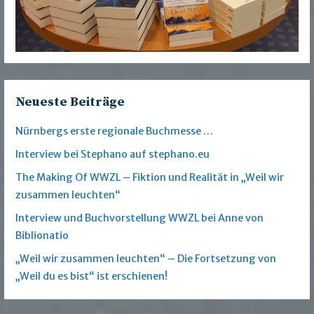
Neueste Beiträge
Nürnbergs erste regionale Buchmesse …
Interview bei Stephano auf stephano.eu
The Making Of WWZL – Fiktion und Realität in „Weil wir
zusammen leuchten“
Interview und Buchvorstellung WWZL bei Anne von
Biblionatio
„Weil wir zusammen leuchten“ – Die Fortsetzung von
„Weil du es bist“ ist erschienen!