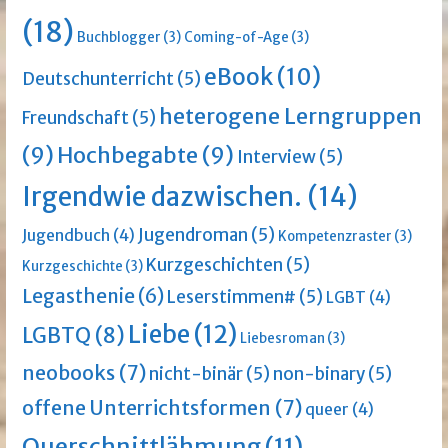
(18)
Buchblogger
(3)
Coming-of-Age
(3)
eBook
(10)
Deutschunterricht
(5)
heterogene Lerngruppen
Freundschaft
(5)
(9)
Hochbegabte
(9)
Interview
(5)
Irgendwie dazwischen.
(14)
Jugendroman
(5)
Jugendbuch
(4)
Kompetenzraster
(3)
Kurzgeschichten
(5)
Kurzgeschichte
(3)
Legasthenie
(6)
Leserstimmen#
(5)
LGBT
(4)
Liebe
(12)
LGBTQ
(8)
Liebesroman
(3)
neobooks
(7)
nicht-binär
(5)
non-binary
(5)
offene Unterrichtsformen
(7)
queer
(4)
Querschnittlähmung
(11)