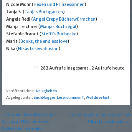
Nicole Mohr (
Hexen und Prinzessinnen
)
Tanja S. (
Tanjas Buchgarten
)
Angela Redl (
Angel Crepy Bücherwürmchen
)
Manja Teichner (
Manjas Buchregal
)
Stefanie Brandt (
Steffi’s Buchecke
)
Maria (
Books, the endless love
)
Nika (
Nikas Lesewahnsinn
)
282 Aufrufe insgesamt
, 2 Aufrufe heute
Veröffentlicht in:
Neuigkeiten
Abgelegt unter:
Buchblogger
,
Leserstimmen#
,
Weil du es bist
Beitragsnavigation
← Gewinnspiel mit Fredi und
Interview „What’s your story?“ bei
Sascha auf Facebook – ein
Nikas Lesewahnsinn →
Dankeschön an meine