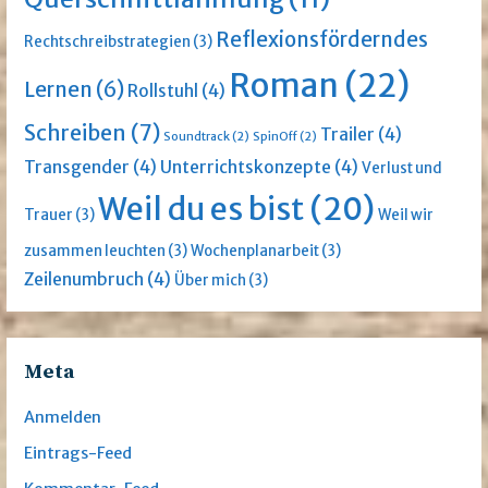
Reflexionsförderndes
Rechtschreibstrategien
(3)
Roman
(22)
Lernen
(6)
Rollstuhl
(4)
Schreiben
(7)
Trailer
(4)
Soundtrack
(2)
SpinOff
(2)
Transgender
(4)
Unterrichtskonzepte
(4)
Verlust und
Weil du es bist
(20)
Trauer
(3)
Weil wir
zusammen leuchten
(3)
Wochenplanarbeit
(3)
Zeilenumbruch
(4)
Über mich
(3)
Meta
Anmelden
Eintrags-Feed