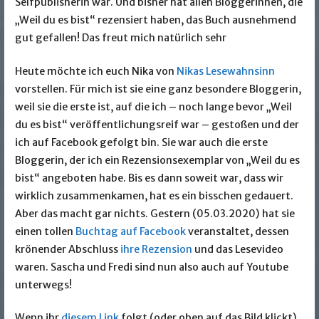
Selfpublisherin war. Und bisher hat allen Bloggerinnen, die
„Weil du es bist“ rezensiert haben, das Buch ausnehmend
gut gefallen! Das freut mich natürlich sehr
Heute möchte ich euch Nika von
Nikas Lesewahnsinn
vorstellen. Für mich ist sie eine ganz besondere Bloggerin,
weil sie die erste ist, auf die ich – noch lange bevor „Weil
du es bist“ veröffentlichungsreif war – gestoßen und der
ich auf Facebook gefolgt bin. Sie war auch die erste
Bloggerin, der ich ein Rezensionsexemplar von „Weil du es
bist“ angeboten habe. Bis es dann soweit war, dass wir
wirklich zusammenkamen, hat es ein bisschen gedauert.
Aber das macht gar nichts. Gestern (05.03.2020) hat sie
einen tollen
Buchtag auf Facebook
veranstaltet, dessen
krönender Abschluss
ihre Rezension
und das Lesevideo
waren. Sascha und Fredi sind nun also auch auf Youtube
unterwegs!
Wenn ihr
diesem Link
folgt (oder oben auf das Bild klickt),