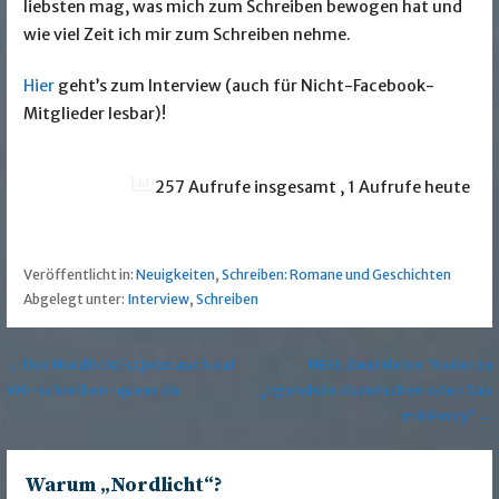
liebsten mag, was mich zum Schreiben bewogen hat und
wie viel Zeit ich mir zum Schreiben nehme.
Hier
geht’s zum Interview (auch für Nicht-Facebook-
Mitglieder lesbar)!
257 Aufrufe insgesamt
, 1 Aufrufe heute
Veröffentlicht in:
Neuigkeiten
,
Schreiben: Romane und Geschichten
Abgelegt unter:
Interview
,
Schreiben
Beitragsnavigation
← Das Nordlicht ist jetzt auch auf
NEU: Zwei kleine Trailer zu
Wir-schreiben-queer.de
„Irgendwie dazwischen oder: Das
mit Percy“ →
Warum „Nordlicht“?