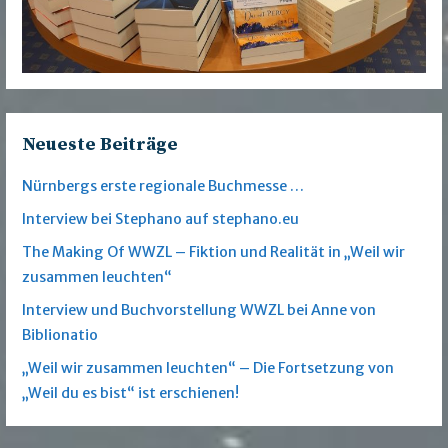
Neueste Beiträge
Nürnbergs erste regionale Buchmesse …
Interview bei Stephano auf stephano.eu
The Making Of WWZL – Fiktion und Realität in „Weil wir
zusammen leuchten“
Interview und Buchvorstellung WWZL bei Anne von
Biblionatio
„Weil wir zusammen leuchten“ – Die Fortsetzung von
„Weil du es bist“ ist erschienen!