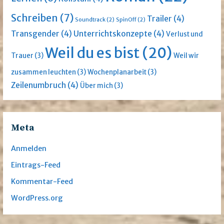
Schreiben
(7)
Trailer
(4)
Soundtrack
(2)
SpinOff
(2)
Transgender
(4)
Unterrichtskonzepte
(4)
Verlust und
Weil du es bist
(20)
Trauer
(3)
Weil wir
zusammen leuchten
(3)
Wochenplanarbeit
(3)
Zeilenumbruch
(4)
Über mich
(3)
Meta
Anmelden
Eintrags-Feed
Kommentar-Feed
WordPress.org