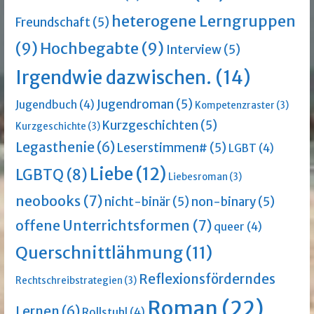
heterogene Lerngruppen
Freundschaft
(5)
(9)
Hochbegabte
(9)
Interview
(5)
Irgendwie dazwischen.
(14)
Jugendroman
(5)
Jugendbuch
(4)
Kompetenzraster
(3)
Kurzgeschichten
(5)
Kurzgeschichte
(3)
Legasthenie
(6)
Leserstimmen#
(5)
LGBT
(4)
Liebe
(12)
LGBTQ
(8)
Liebesroman
(3)
neobooks
(7)
nicht-binär
(5)
non-binary
(5)
offene Unterrichtsformen
(7)
queer
(4)
Querschnittlähmung
(11)
Reflexionsförderndes
Rechtschreibstrategien
(3)
Roman
(22)
Lernen
(6)
Rollstuhl
(4)