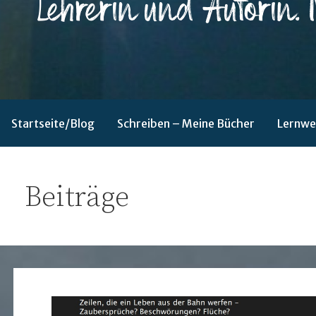
Lehrerin und Autorin. Nordlicht.
Sabine Nagel
Startseite/Blog
Schreiben – Meine Bücher
Lernwe
Beiträge