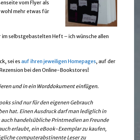
enseite vom Flyer als
t wohl mehr etwas für
 im selbstgebastelten Heft – ich wünsche allen
ck, sei es
auf ihren jeweiligen Homepages
, auf der
 Rezension bei den Online-Bookstores!
pieren und in ein Worddokument einfügen.
ooks sind nur für den eigenen Gebrauch
ben hat. Einen Ausdruck darf man lediglich in
auch handelsübliche Printmedien an Freunde
 auch erlaubt, ein eBook-Exemplar zu kaufen,
gliche
computerabstinente Leser zu