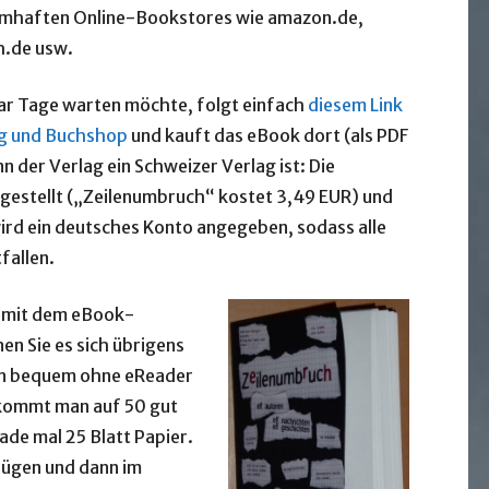
namhaften Online-Bookstores wie amazon.de,
h.de usw.
aar Tage warten möchte, folgt einfach
diesem Link
g und Buchshop
und kauft das eBook dort (als PDF
 der Verlag ein Schweizer Verlag ist: Die
 gestellt („Zeilenumbruch“ kostet 3,49 EUR) und
ird ein deutsches Konto angegeben, sodass alle
fallen.
B mit dem eBook-
n Sie es sich übrigens
en bequem ohne eReader
 kommt man auf 50 gut
ade mal 25 Blatt Papier.
fügen und dann im