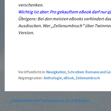
verschenken.
Wichtig ist aber: Pro gekauftem eBook darf nur
e
Übrigens: Bei den meisten eBooks verhindert da
Ausdrucken. Wer „Zeilenumbruch“ über Twinmedia
Version.
Veröffentlicht in:
Neuigkeiten
,
Schreiben: Romane und Ge
Abgelegt unter:
Anthologie
,
eBook
,
Zeilenumbruch
Beitragsnavigation
← „Zeilenumbruch“ erscheint in ca. 2 Wochen