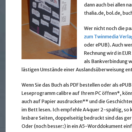
dann auch bei allen 
thalia.de, bol.de, buc
Wer nicht noch die p
zum Twinmedia Verla
oder ePUB). Auch wenn
Rechnung wird in EUR
als Bankverbindung w
lästigen Umstände einer Auslandsüberweisung ent
Wenn Sie das Buch als PDF bestellen oder als ePU
Leseprogramm calibre auf Ihrem PC öffnen*, könne
auch auf Papier ausdrucken** und die Geschicht
im Bett lesen. Ich empfehle A4quer 2-spaltig, so
lesbare Seiten, doppelseitig bedruckt sind das ger
Oder (noch besser:) in ein A5-Worddokument ein