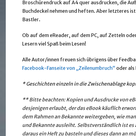
Broschürendruck auf A4 quer ausdrucken, die Auß
Buchdeckel nehmen und heften. Aber letzteres is
Bastler.
Ob auf dem eReader, auf dem PC, auf Zetteln oder
Lesern viel Spaß beim Lesen!
Alle Autor/innen freuen sich übrigens über Feedba
Facebook-Fanseite von „Zeilenumbruch“
oder als
*
Geschichten einzeln in die Zwischenablage ko
** Bitte beachten: Kopien und Ausdrucke von eB
desjenigen erlaubt, der das eBook käuflich erwor
dem Rahmen an Bekannte weitergeben, wie man 
und Bekannte ausleiht. Selbstverständlich ist es
daraus ein Heft zu basteln und dieses dann an
mö