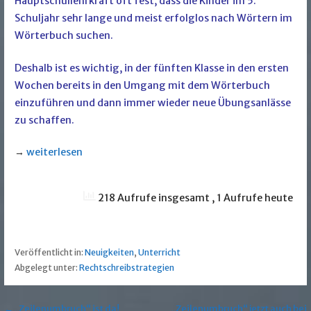
Hauptschullehrkraft oft fest, dass die Kinder im 5.
Schuljahr sehr lange und meist erfolglos nach Wörtern im
Wörterbuch suchen.
Deshalb ist es wichtig, in der fünften Klasse in den ersten
Wochen bereits in den Umgang mit dem Wörterbuch
einzuführen und dann immer wieder neue Übungsanlässe
zu schaffen.
→
weiterlesen
218 Aufrufe insgesamt
, 1 Aufrufe heute
Veröffentlicht in:
Neuigkeiten
,
Unterricht
Abgelegt unter:
Rechtschreibstrategien
← „Zeilenumbruch“ ist da!
„Zeilenumbruch“ jetzt auch bei