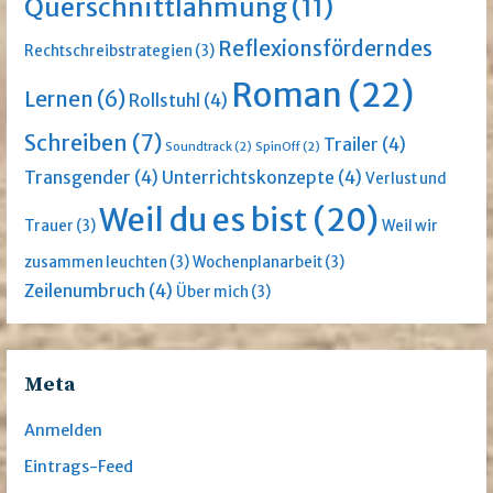
Querschnittlähmung
(11)
Reflexionsförderndes
Rechtschreibstrategien
(3)
Roman
(22)
Lernen
(6)
Rollstuhl
(4)
Schreiben
(7)
Trailer
(4)
Soundtrack
(2)
SpinOff
(2)
Transgender
(4)
Unterrichtskonzepte
(4)
Verlust und
Weil du es bist
(20)
Trauer
(3)
Weil wir
zusammen leuchten
(3)
Wochenplanarbeit
(3)
Zeilenumbruch
(4)
Über mich
(3)
Meta
Anmelden
Eintrags-Feed