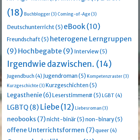
(18)
Buchblogger
(3)
Coming-of-Age
(3)
eBook
(10)
Deutschunterricht
(5)
heterogene Lerngruppen
Freundschaft
(5)
(9)
Hochbegabte
(9)
Interview
(5)
Irgendwie dazwischen.
(14)
Jugendroman
(5)
Jugendbuch
(4)
Kompetenzraster
(3)
Kurzgeschichten
(5)
Kurzgeschichte
(3)
Legasthenie
(6)
Leserstimmen#
(5)
LGBT
(4)
Liebe
(12)
LGBTQ
(8)
Liebesroman
(3)
neobooks
(7)
nicht-binär
(5)
non-binary
(5)
offene Unterrichtsformen
(7)
queer
(4)