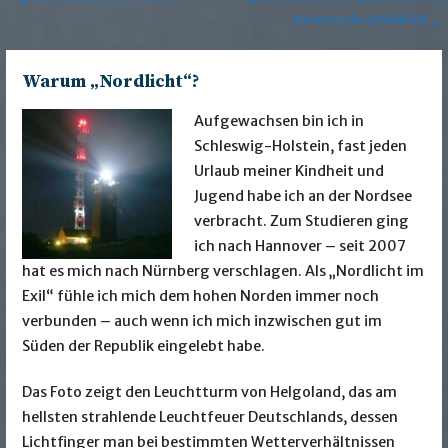
Beitragsnavigation
amazon.de erhältlich →
Warum „Nordlicht“?
Aufgewachsen bin ich in
Schleswig-Holstein, fast jeden
Urlaub meiner Kindheit und
Jugend habe ich an der Nordsee
verbracht. Zum Studieren ging
ich nach Hannover – seit 2007
hat es mich nach Nürnberg verschlagen. Als „Nordlicht im
Exil“ fühle ich mich dem hohen Norden immer noch
verbunden – auch wenn ich mich inzwischen gut im
Süden der Republik eingelebt habe.
Das Foto zeigt den Leuchtturm von Helgoland, das am
hellsten strahlende Leuchtfeuer Deutschlands, dessen
Lichtfinger man bei bestimmten Wetterverhältnissen